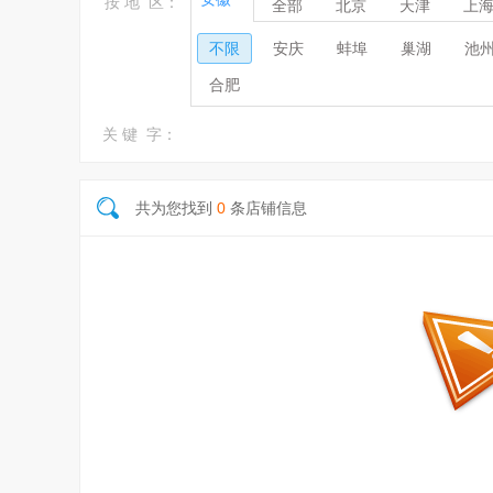
按 地 区：
全部
北京
天津
上
不限
安庆
蚌埠
巢湖
池
合肥
关 键 字：
共为您找到
0
条店铺信息