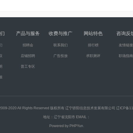
们
产品与服务
收费与推广
网站特色
咨询反
们
招聘会
联系我们
排行榜
友情链接
议
店铺招聘
广告投放
求职测评
职场指南
明
普工专区
源
 C 2009-2020 All Rights Reserved 版权所有 辽宁骄阳信息技术发展有限公司
辽ICP备11
地址：辽宁省沈阳市 EMAIL：
Powered by
PHPYun.