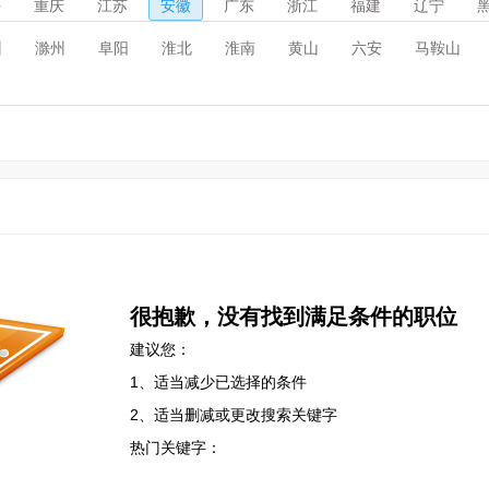
海
重庆
江苏
安徽
广东
浙江
福建
辽宁
州
滁州
阜阳
淮北
淮南
黄山
六安
马鞍山
很抱歉，没有找到满足条件的职位
建议您：
1、适当减少已选择的条件
2、适当删减或更改搜索关键字
热门关键字：