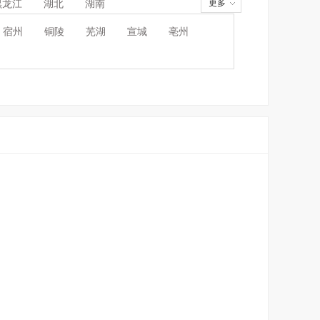
黑龙江
湖北
湖南
更多
宿州
铜陵
芜湖
宣城
亳州