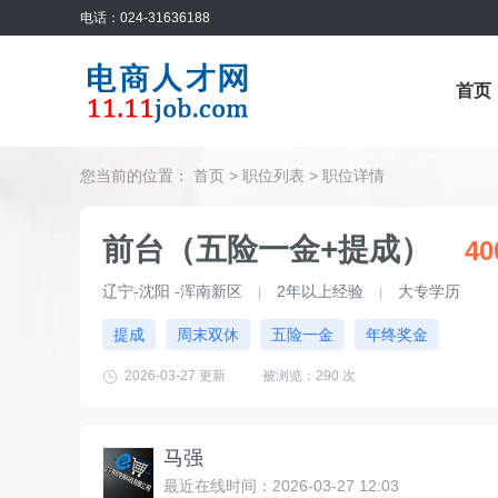
电话：024-31636188
首页
您当前的位置：
首页
>
职位列表
> 职位详情
前台（五险一金+提成）
40
辽宁-沈阳 -浑南新区
2年以上经验
大专学历
|
|
提成
周末双休
五险一金
年终奖金
2026-03-27 更新
被浏览：
290 次
马强
最近在线时间：2026-03-27 12:03