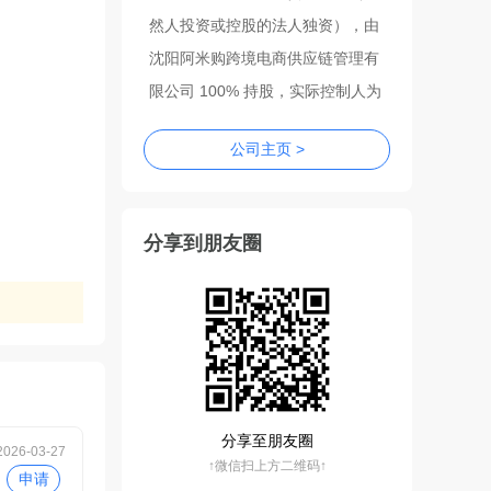
然人投资或控股的法人独资），由
沈阳阿米购跨境电商供应链管理有
限公司 100% 持股，实际控制人为
存续（在营、开
陈宁经营状态为
公司主页 >
业、在册）
，登记机关为沈阳市浑
南区市场监督管理局，核准日期 2
024 年 4 月 24 日。经营范围包含
分享到朋友圈
通讯设备、厨具用品、母婴用品、
服装服饰、家用电器、电子产品、
初级农产品等多品类销售，以及国
内外各类广告设计、制作、代理、
发布。
分享至朋友圈
2026-03-27
↑微信扫上方二维码↑
申请